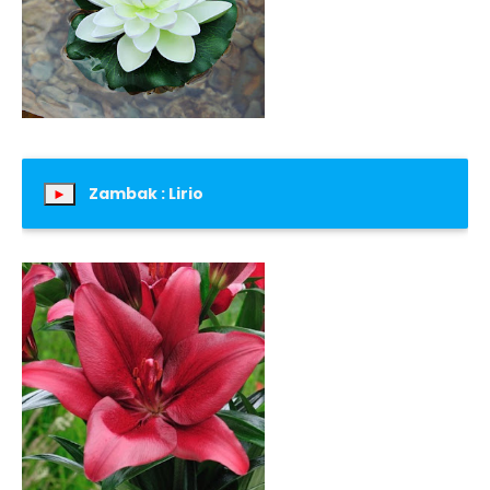
Zambak : Lirio
►