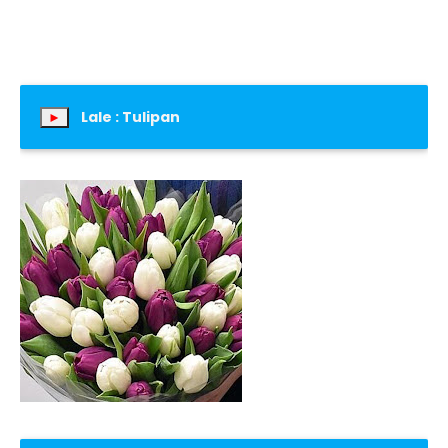
Lale : Tulipan
►