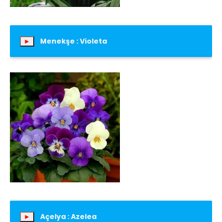
Menekşe : Violeta
►
Açelya : Azelea
►