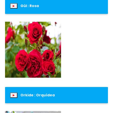
Gül : Rosa
►
Orkide : Orquídea
►