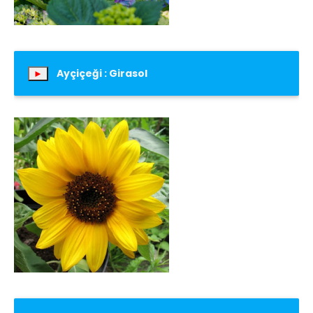
Ayçiçeği : Girasol
►