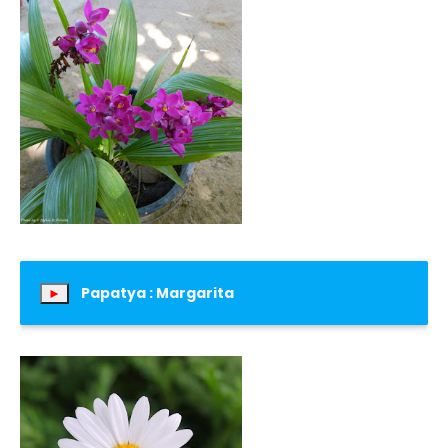
Papatya : Margarita
►