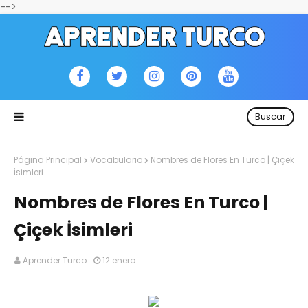
-->
Buscar
Página Principal
Vocabulario
Nombres de Flores En Turco | Çiçek
İsimleri
Nombres de Flores En Turco |
Çiçek İsimleri
Aprender Turco
12 enero