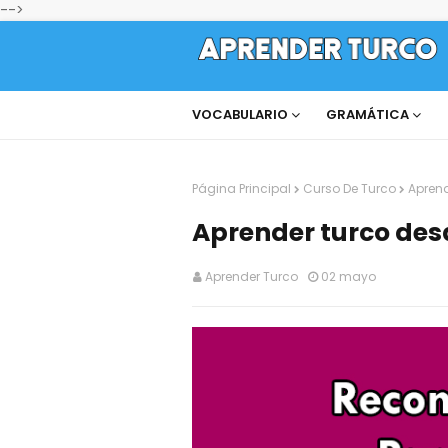
-->
VOCABULARIO
GRAMÁTICA
Página Principal
Curso De Turco
Aprend
Aprender turco des
Aprender Turco
02 mayo