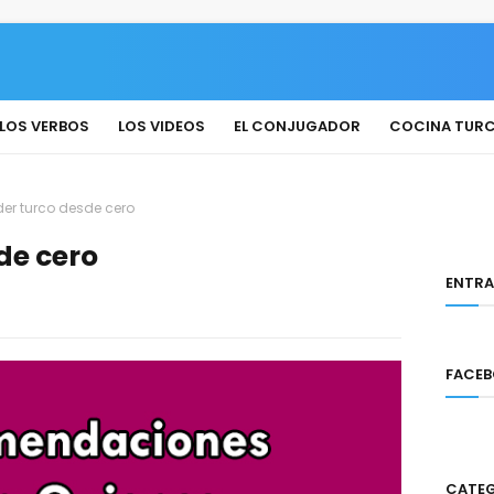
LOS VERBOS
LOS VIDEOS
EL CONJUGADOR
COCINA TUR
er turco desde cero
de cero
ENTRA
FACE
CATE