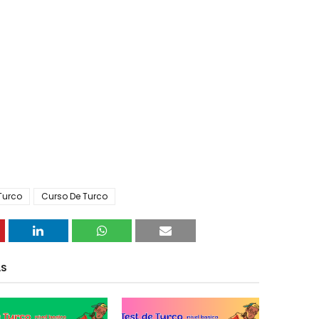
Turco
Curso De Turco
AS