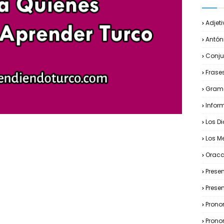
Adjet
Antón
Conj
Frase
Gram
Infor
Los D
Los M
Oracc
Prese
Prese
Prono
Prono