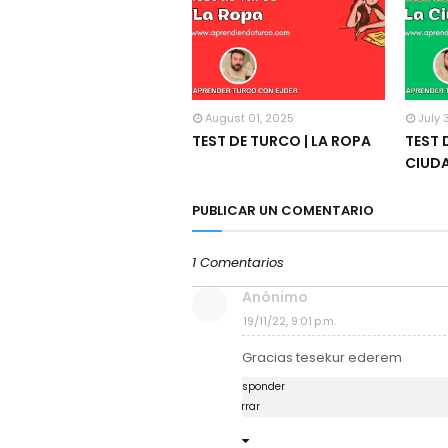
August 01, 2025
July 
TEST DE TURCO | LA ROPA
TEST 
CIUD
PUBLICAR UN COMENTARIO
1 Comentarios
Anónimo
19/11/22, 9:01 p.m.
Gracias tesekur ederem
Responder
Borrar