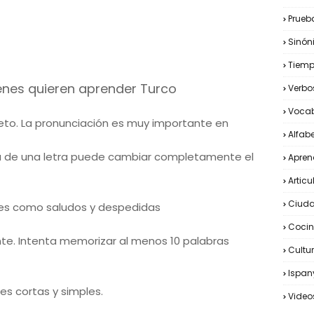
Prueb
Sinón
Tiemp
nes quieren aprender Turco
Verbo
Vocab
eto. La pronunciación es muy importante en
Alfab
cta de una letra puede cambiar completamente el
Apren
Articu
Ciuda
es como saludos y despedidas
Cocin
nte. Intenta memorizar al menos 10 palabras
Cultu
Ispany
es cortas y simples.
Video