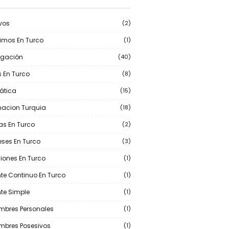
ivos
(2)
imos En Turco
(1)
ugación
(40)
s En Turco
(8)
ática
(15)
macion Turquia
(18)
ias En Turco
(2)
eses En Turco
(3)
iones En Turco
(1)
nte Continuo En Turco
(1)
nte Simple
(1)
mbres Personales
(1)
mbres Posesivos
(1)