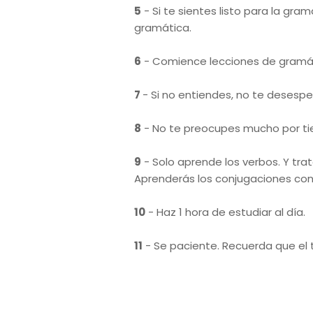
5
- Si te sientes listo para la gr
gramática.
6
- Comience lecciones de gramátic
7
- Si no entiendes, no te desespe
8
- No te preocupes mucho por t
9
- Solo aprende los verbos. Y tra
Aprenderás los conjugaciones con
10
- Haz 1 hora de estudiar al día.
11
- Se paciente. Recuerda que el tu