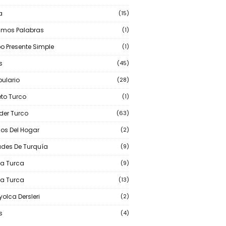
a
(15)
imos Palabras
(1)
o Presente Simple
(1)
s
(45)
ulario
(28)
eto Turco
(1)
der Turco
(63)
los Del Hogar
(2)
des De Turquía
(9)
a Turca
(9)
ra Turca
(13)
olca Dersleri
(2)
s
(4)