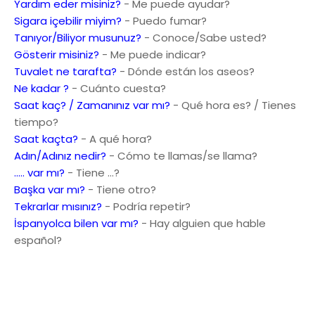
Yardım eder misiniz?
- Me puede ayudar?
Sigara içebilir miyim?
- Puedo fumar?
Tanıyor/Biliyor musunuz?
- Conoce/Sabe usted?
Gösterir misiniz?
- Me puede indicar?
Tuvalet ne tarafta?
- Dónde están los aseos?
Ne kadar ?
- Cuánto cuesta?
Saat kaç? / Zamanınız var mı?
- Qué hora es? / Tienes
tiempo?
Saat kaçta?
- A qué hora?
Adın/Adınız nedir?
- Cómo te llamas/se llama?
..... var mı?
- Tiene ...?
Başka var mı?
- Tiene otro?
Tekrarlar mısınız?
- Podría repetir?
İspanyolca bilen var mı?
- Hay alguien que hable
español?