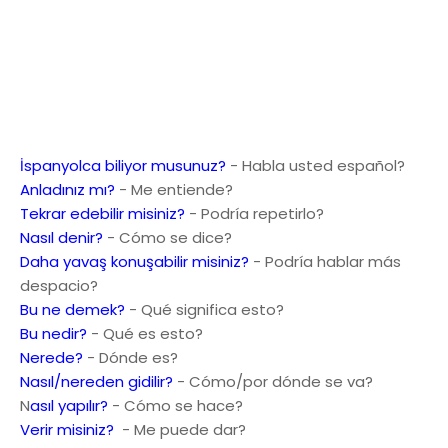
İspanyolca biliyor musunuz?
- Habla usted español?
Anladınız mı?
- Me entiende?
Tekrar edebilir misiniz?
- Podría repetirlo?
Nasıl denir?
- Cómo se dice?
Daha yavaş konuşabilir misiniz?
- Podría hablar más
despacio?
Bu ne demek?
- Qué significa esto?
Bu nedir?
- Qué es esto?
Nerede?
- Dónde es?
Nasıl/nereden gidilir?
- Cómo/por dónde se va?
N
asıl yapılır?
- Cómo se hace?
Verir misiniz?
- Me puede dar?