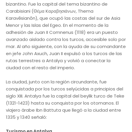
bizantino. Fue la capital del tema bizantino de
Carabisiani (Θέμα Kαραβησιάνων, Thema
Karavēsianōn), que ocupó las costas del sur de Asia
Menor y las Islas del Egeo. En el momento de la
adhesión de Juan II Comnenus (1118) era un puesto
avanzado aislado contra los turcos, accesible solo por
mar. Al año siguiente, con la ayuda de su comandante
en jefe John Axuch, Juan II expulsó a los turcos de las
rutas terrestres a Antalya y volvió a conectar la
ciudad con el resto del imperio.
La ciudad, junto con la región circundante, fue
conquistada por los turcos selyúcidas a principios del
siglo XIII. Antalya fue la capital del beylik turco de Teke
(1321-1423) hasta su conquista por los otomanos. El
viajero árabe Ibn Battuta que llegó a la ciudad entre
1335 y 1340 señaló:
Turismo en Antalya