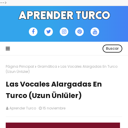
-->
Buscar
Página Principal
Gramática
Las Vocales Alargadas En Turco
(Uzun Ünlüler)
Las Vocales Alargadas En
Turco (Uzun Ünlüler)
Aprender Turco
15 noviembre